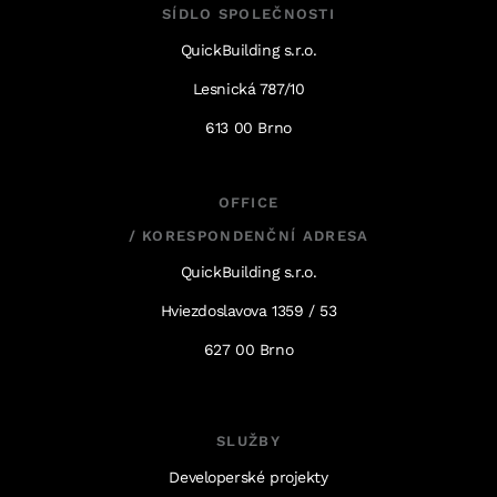
SÍDLO SPOLEČNOSTI
QuickBuilding s.r.o.
Lesnická 787/10
613 00 Brno
OFFICE
/ KORESPONDENČNÍ ADRESA
QuickBuilding s.r.o.
Hviezdoslavova 1359 / 53
627 00 Brno
SLUŽBY
Developerské projekty