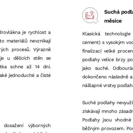
Suchá podla
měsíce
rovlákna je rychlost a
Klasická technologie
to materiálů nevznikají
cement) s vysokým vodn
ých procesů. Výrazně
finalizací velké proc
je u dělících stěn se
podlahy velice brzy p
tka schne až 14 dní.
jako suché. Odbourá
také jednoduché a čisté
dokončeno následně až
nášlapné vrstvy podlah
Suché podlahy nevyužív
získávají mnoho zásad
Podlahy jsou vhodné
 dosažení výborných
běžným provozem. Použ