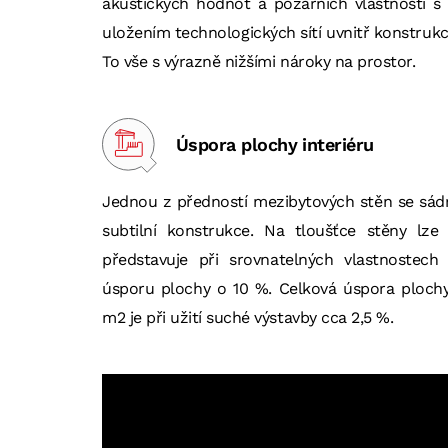
akustických hodnot a požárních vlastností s
uložením technologických sítí uvnitř konstrukc
To vše s výrazně nižšími nároky na prostor.
Úspora plochy interiéru
Jednou z předností mezibytových stěn se sádr
subtilní konstrukce. Na tloušťce stěny lze
představuje při srovnatelných vlastnoste
úsporu plochy o 10 %. Celková úspora ploch
m2 je při užití suché výstavby cca 2,5 %.