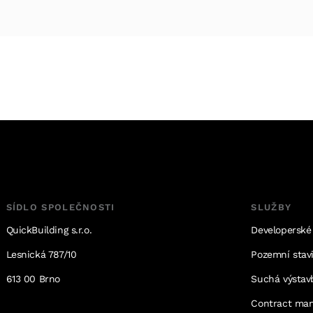
SÍDLO SPOLEČNOSTI
SLUŽBY
QuickBuilding s.r.o.
Developerské
Lesnická 787/10
Pozemní stavi
613 00 Brno
Suchá výstav
Contract ma