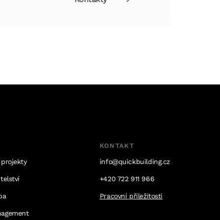
KONTAKT
 projekty
info@quickbuilding.cz
telství
+420 722 911 966
ba
Pracovní příležitosti
nagement