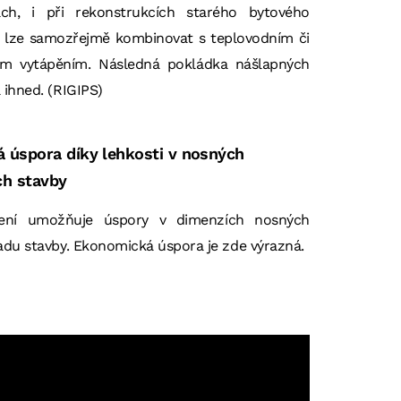
ch, i při rekonstrukcích starého bytového
e lze samozřejmě kombinovat s teplovodním či
ým vytápěním. Následná pokládka nášlapných
ihned. (
RIGIPS
)
 úspora díky lehkosti v nosných
ch stavby
ížení umožňuje úspory v dimenzích nosných
adu stavby. Ekonomická úspora je zde výrazná.