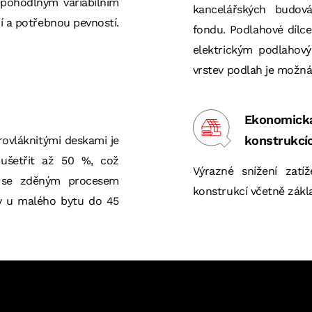
 pohodlným variabilním
kancelářských budová
í a potřebnou pevností.
fondu. Podlahové dílc
elektrickým podlahov
vrstev podlah je možná 
Ekonomická
konstrukcí
ovláknitými deskami je
 ušetřit až 50 %, což
Výrazné snížení zat
ch se zděným procesem
konstrukcí včetně zákl
y u malého bytu do 45