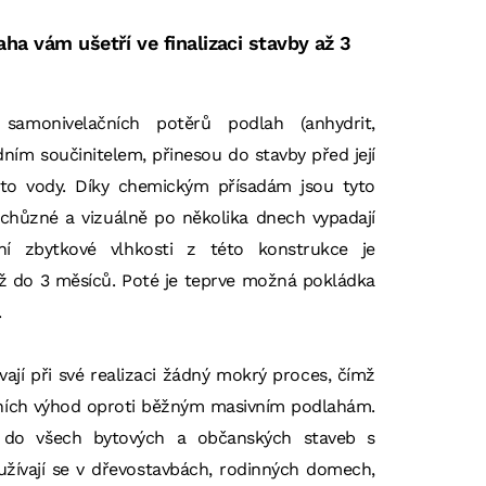
ha vám ušetří ve finalizaci stavby až 3
 samonivelačních potěrů podlah (anhydrit,
ím součinitelem, přinesou do stavby před její
ento vody. Díky chemickým přísadám jsou tyto
ochůzné a vizuálně po několika dnech vypadají
ní zbytkové vlhkosti z této konstrukce je
 do 3 měsíců. Poté je teprve možná pokládka
.
ají při své realizaci žádný mokrý proces, čímž
ních výhod oproti běžným masivním podlahám.
 do všech bytových a občanských staveb s
ívají se v dřevostavbách, rodinných domech,