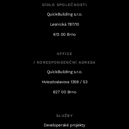
SÍDLO SPOLEČNOSTI
QuickBuilding s.r.o.
Lesnická 787/10
613 00 Brno
OFFICE
/ KORESPONDENČNÍ ADRESA
QuickBuilding s.r.o.
Hviezdoslavova 1359 / 53
627 00 Brno
SLUŽBY
Developerské projekty